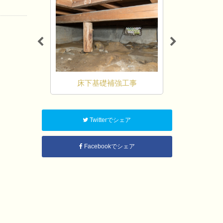
駆除
床下基礎補強工事
各種リフ
Twitterでシェア
Facebookでシェア