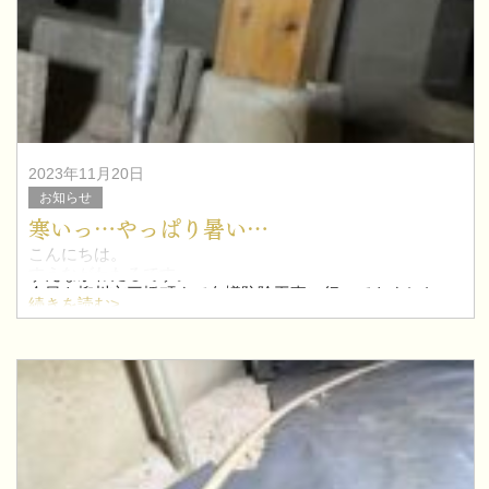
2023年11月20日
お知らせ
寒いっ…やっぱり暑い…
こんにちは。
すえながわたるです。
今日も柳川市三橋町まで白蟻防除工事に行ってきました。
続きを読む>
以前現地調査した際、束石にヒビが入っていて施主さんが
心配されていたので元の束柱の横にサポートとして銅製束
を設置して