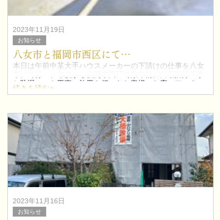
2023年11月19日
お知らせ
八女市と福岡市西区にて…
本日は午前中某大手ハウスメーカーの下請けの仕事を八女
市にて行い、午後から福岡市西区で数年前に白蟻防除工事
と防湿シート工事の施工を行ったお客様のお宅にアフター
続きを読む>
メンテナンスにお伺いしました。
数年前に防湿シートの施
2023年11月16日
お知らせ