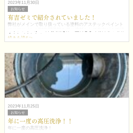
2023年11月30日
お知らせ
有吉ゼミで紹介されていました！
弊社がメインで取り扱っている塗料のアステックペイント
のリファインが20年間美観を保つ塗料として有吉ゼミで紹
介されてました！
続きを読む>
こちらの塗料は取り扱いできる塗装会社が限られてますの
で気になる方は是非お問い合わせ下さい！
2023年11月25日
お知らせ
年に一度の高圧洗浄！！
年に一度の高圧洗浄！