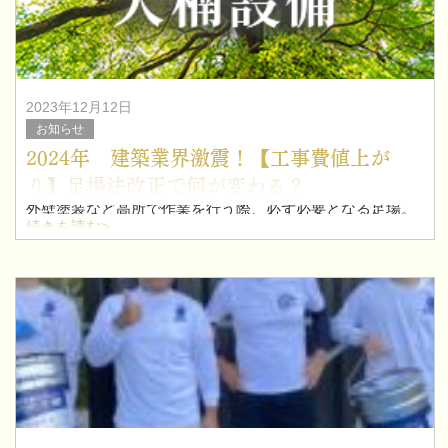
2023年12月12日
お知らせ
2024年 建築業界激震！【工事費値上が
り】足場法改正で何が変わる？
外壁塗装など高所で作業を行う際、必ず必要となる足場。
足場を見たことがないという方は、数少ないと思います。
続きを読む>
街中や住宅街、建物の工事を行う際に必ず組み立てられる
足場がこの度の法改正により、現在の料金と比べ、倍近く
値