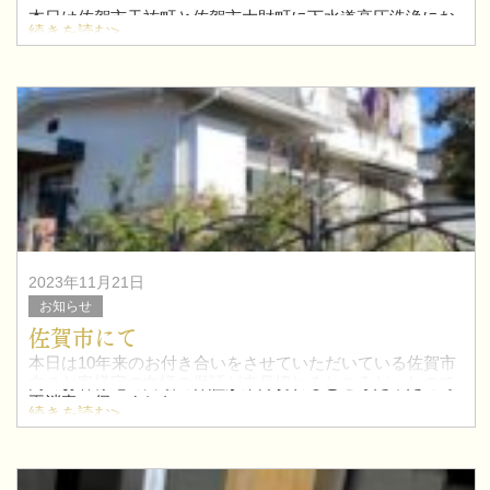
本日は佐賀市天祐町と佐賀市大財町に下水道高圧洗浄にお
続きを読む>
伺いしました。
どちらのお客様も6.7年前からのお付き合いさせていただい
ています。
定期的に頼んでいただけるお客様の所は信用
2023年11月21日
お知らせ
佐賀市にて
本日は10年来のお付き合いをさせていただいている佐賀市
内のお客様宅の白蟻の保証が来月切れるところだったので
再消毒に伺いました。
続きを読む>
7.8年？前に塗装もお世話になりましたがまだまだ色褪せな
どもなく綺麗な外壁を保ててよかったよかっ