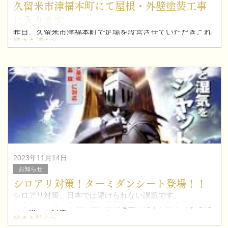
久留米市津福本町にて屋根・外壁塗装工事
に入ります。
昨日、久留米市津福本町で足場を設営させていただきこれ
から屋根・外壁塗装に入ります。
続きを読む>
大善寺の現場同様、綺麗に仕上がるように誠心誠意、塗っ
ていきたいと思います！
2023年11月14日
お知らせ
シロアリ対策！ターミダンシート登場！！
シロアリ対策、日本では避けられない課題です。
ハウスメーカー各社、柱に薬剤を塗ったり、染み込ませた
りと様々な対応をしています。
続きを読む>