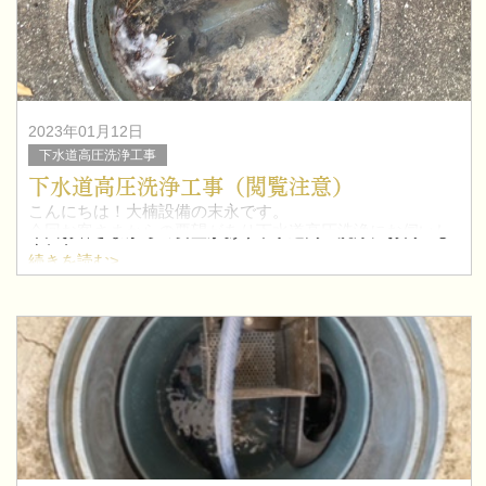
2023年01月12日
下水道高圧洗浄工事
下水道高圧洗浄工事（閲覧注意）
こんにちは！大楠設備の末永です。
今回お客さまからの要望があり下水道高圧洗浄にお伺いし
ました。
続きを読む>
家庭内の排水管は基本的に業者が定期的に来て清掃する部
分ではなく、地域によっては市制だより等にも載っている
ようですが各家