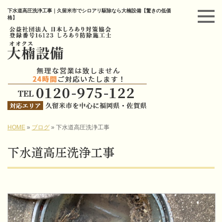
下水道高圧洗浄工事｜久留米市でシロアリ駆除なら大楠設備【驚きの低価
格】
HOME
»
ブログ
»
下水道高圧洗浄工事
下水道高圧洗浄工事